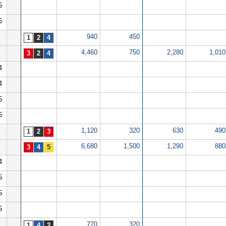
5
6
940
450
4,460
750
2,280
1,010
4
4
5
6
1,120
320
630
490
6,680
1,500
1,290
880
4
5
5
5
770
320