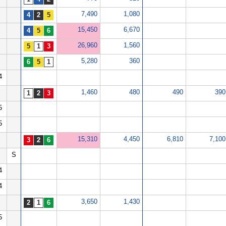
7,490
1,080
15,450
6,670
26,960
1,560
5,280
360
4
1,460
480
490
390
5
5
15,310
4,450
6,810
7,100
S
4
4
3,650
1,430
5