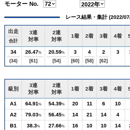
モーター No.
レース結果・集計 (2022/07/07
出走
3連
2連
1着
2着
3着
4着
対率
対率
合計
34
26.47
20.59
3
4
2
3
%
%
(34)
[61]
[54]
[60]
[58]
[62]
3連
2連
級別
1着
2着
3着
4着
対率
対率
A1
64.91
54.39
20
11
6
10
%
%
A2
79.03
56.45
14
21
14
4
%
%
B1
38.3
27.66
16
10
10
14
%
%