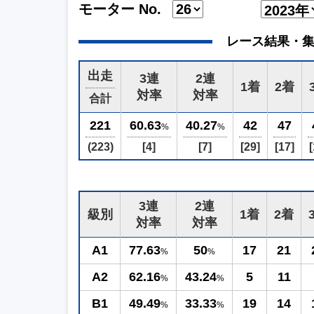
モーター No.
レース結果・集計 (2
出走
3連
2連
1着
2着
対率
対率
合計
221
60.63
40.27
42
47
%
%
(223)
[4]
[7]
[29]
[17]
[
3連
2連
級別
1着
2着
対率
対率
A1
77.63
50
17
21
%
%
A2
62.16
43.24
5
11
%
%
B1
49.49
33.33
19
14
%
%