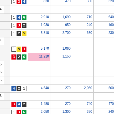
830
470
350
320
4
2,910
1,690
710
640
1,930
950
240
160
5,810
2,700
360
230
4
5,170
1,060
11,210
1,150
5
6
5
4,540
270
2,080
560
6
1,480
270
740
470
2,050
1,300
380
240