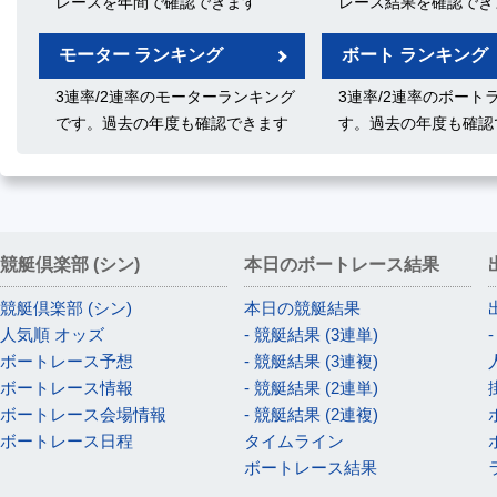
レースを年間で確認できます
レース結果を確認でき
モーター ランキング
ボート ランキング
3連率/2連率のモーターランキング
3連率/2連率のボート
です。過去の年度も確認できます
す。過去の年度も確認
競艇倶楽部 (シン)
本日のボートレース結果
競艇倶楽部 (シン)
本日の競艇結果
人気順 オッズ
- 競艇結果 (3連単)
ボートレース予想
- 競艇結果 (3連複)
ボートレース情報
- 競艇結果 (2連単)
ボートレース会場情報
- 競艇結果 (2連複)
ボートレース日程
タイムライン
ボートレース結果