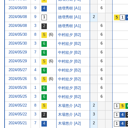
2024/06/09
9
6
徳増秀樹 [A1]
2024/06/08
9
2
徳増秀樹 [A1]
2024/06/08
3
6
徳増秀樹 [A1]
2024/05/30
8
(6)
6
中村紋夕 [B2]
2024/05/30
3
6
中村紋夕 [B2]
2024/05/29
7
6
中村紋夕 [B2]
2024/05/29
1
(6)
6
中村紋夕 [B2]
2024/05/27
4
6
中村紋夕 [B2]
2024/05/26
5
(6)
6
中村紋夕 [B2]
2024/05/26
1
6
中村紋夕 [B2]
2024/05/25
3
6
中村紋夕 [B2]
2024/05/22
8
2
木場悠介 [A2]
2024/05/22
3
3
木場悠介 [A2]
2024/05/21
7
2
木場悠介 [A2]