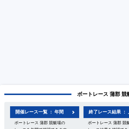
ボートレース 蒲郡 競
開催レース一覧 ： 年間
終了レース結果 ： 
ボートレース 蒲郡 競艇場の
ボートレース 蒲郡 競