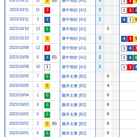
2023/10/12
12
(6)
3
廣中智紗 [A1]
2023/10/11
11
2
廣中智紗 [A1]
2023/10/11
3
1
廣中智紗 [A1]
2023/10/10
12
5
廣中智紗 [A1]
2023/10/10
2
3
廣中智紗 [A1]
2023/10/09
12
3
廣中智紗 [A1]
2023/10/09
6
(5)
2
廣中智紗 [A1]
2023/10/08
10
1
廣中智紗 [A1]
2023/10/05
7
6
藤井太雅 [B2]
2023/10/05
1
4
藤井太雅 [B2]
2023/10/04
1
6
藤井太雅 [B2]
2023/10/03
6
6
藤井太雅 [B2]
2023/10/02
6
6
藤井太雅 [B2]
2023/10/02
2
(6)
6
藤井太雅 [B2]
2023/10/01
6
6
藤井太雅 [B2]