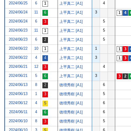
2024/06/25
6
4
上平真二 [A1]
2024/06/24
11
3
上平真二 [A1]
2024/06/24
6
5
上平真二 [A1]
2024/06/23
11
5
上平真二 [A1]
2024/06/23
6
5
上平真二 [A1]
2024/06/22
10
1
上平真二 [A1]
2024/06/22
4
3
上平真二 [A1]
2024/06/21
12
4
上平真二 [A1]
2024/06/21
5
3
上平真二 [A1]
2024/06/13
8
6
徳増秀樹 [A1]
2024/06/13
1
5
徳増秀樹 [A1]
2024/06/12
4
6
徳増秀樹 [A1]
2024/06/11
4
6
徳増秀樹 [A1]
2024/06/10
8
5
徳増秀樹 [A1]
2024/06/10
3
6
徳増秀樹 [A1]