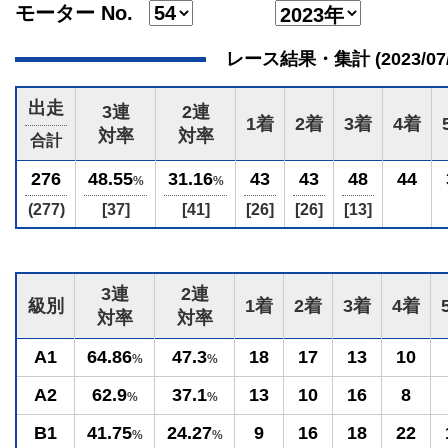
モーター No.
レース結果・集計 (2023/07/07
出走
3連
2連
1着
2着
3着
4着
対率
対率
合計
276
48.55
31.16
43
43
48
44
%
%
(277)
[37]
[41]
[26]
[26]
[13]
3連
2連
級別
1着
2着
3着
4着
対率
対率
A1
64.86
47.3
18
17
13
10
%
%
A2
62.9
37.1
13
10
16
8
%
%
B1
41.75
24.27
9
16
18
22
%
%