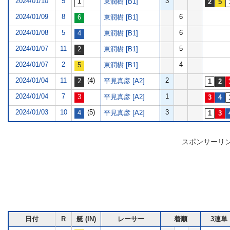
2024/01/10
5
3
東潤樹 [B1]
2024/01/09
8
6
東潤樹 [B1]
2024/01/08
5
6
東潤樹 [B1]
2024/01/07
11
5
東潤樹 [B1]
2024/01/07
2
4
東潤樹 [B1]
2024/01/04
11
(4)
2
平見真彦 [A2]
2024/01/04
7
1
平見真彦 [A2]
2024/01/03
10
(5)
3
平見真彦 [A2]
スポンサーリ
日付
R
艇 (IN)
レーサー
着順
3連単