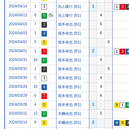
2024/04/14
1
1
池上隆行 [B1]
2024/04/13
8
(5)
4
池上隆行 [B1]
2024/04/03
7
5
堀本裕也 [B1]
2024/04/03
1
6
堀本裕也 [B1]
2024/04/02
5
S
堀本裕也 [B1]
2024/04/01
1
2
堀本裕也 [B1]
2024/03/31
10
5
堀本裕也 [B1]
2024/03/31
1
S
堀本裕也 [B1]
2024/03/30
2
4
堀本裕也 [B1]
2024/03/29
10
4
堀本裕也 [B1]
2024/03/29
6
6
堀本裕也 [B1]
2024/03/28
4
1
堀本裕也 [B1]
2024/03/15
12
5
木幡純也 [B1]
2024/03/14
9
2
木幡純也 [B1]