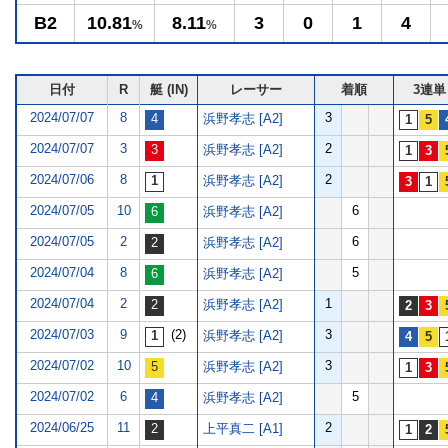
B2
10.81
8.11
3
0
1
4
%
%
日付
R
艇 (IN)
レーサー
着順
3連単
2024/07/07
8
3
浜野孝志 [A2]
2024/07/07
3
2
浜野孝志 [A2]
2024/07/06
8
2
浜野孝志 [A2]
2024/07/05
10
6
浜野孝志 [A2]
2024/07/05
2
6
浜野孝志 [A2]
2024/07/04
8
5
浜野孝志 [A2]
2024/07/04
2
1
浜野孝志 [A2]
2024/07/03
9
(2)
3
浜野孝志 [A2]
2024/07/02
10
3
浜野孝志 [A2]
2024/07/02
6
5
浜野孝志 [A2]
2024/06/25
11
2
上平真二 [A1]