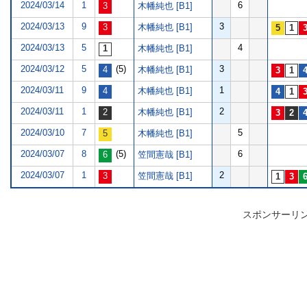
2024/03/14
1
6
木幡純也 [B1]
2024/03/13
9
3
木幡純也 [B1]
2024/03/13
5
4
木幡純也 [B1]
2024/03/12
5
(5)
3
木幡純也 [B1]
2024/03/11
9
1
木幡純也 [B1]
2024/03/11
1
2
木幡純也 [B1]
2024/03/10
7
5
木幡純也 [B1]
2024/03/07
8
(5)
6
笠間憲哉 [B1]
2024/03/07
1
2
笠間憲哉 [B1]
スポンサーリ