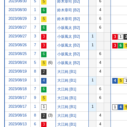
2023/08/30
5
6
鈴木章司 [B2]
2023/08/30
1
4
鈴木章司 [B2]
2023/08/29
3
6
鈴木章司 [B2]
2023/08/27
7
6
小坂風太 [B2]
2023/08/27
3
1
小坂風太 [B2]
2023/08/26
7
1
小坂風太 [B2]
2023/08/25
7
6
小坂風太 [B2]
2023/08/24
5
(6)
4
小坂風太 [B2]
2023/08/19
8
4
大江純 [B1]
2023/08/19
1
1
大江純 [B1]
2023/08/18
7
6
大江純 [B1]
2023/08/17
9
6
大江純 [B1]
2023/08/17
1
1
大江純 [B1]
2023/08/16
8
(3)
4
大江純 [B1]
2023/08/13
6
4
大江純 [B1]