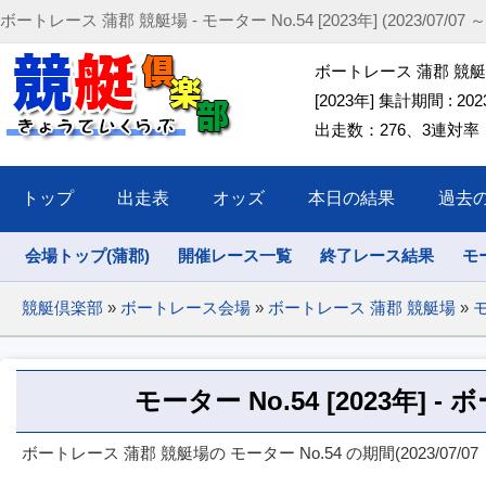
ボートレース 蒲郡 競艇場 - モーター No.54 [2023年] (2023/07/07 ～ 2
ボートレース 蒲郡 競艇場 
[2023年] 集計期間 : 2023/
出走数：276、3連対率：48
トップ
出走表
オッズ
本日の結果
過去
会場トップ(蒲郡)
開催レース一覧
終了レース結果
モ
競艇倶楽部
»
ボートレース会場
»
ボートレース 蒲郡 競艇場
»
モ
モーター No.54 [2023年] 
ボートレース 蒲郡 競艇場の モーター No.54 の期間(2023/07/07 