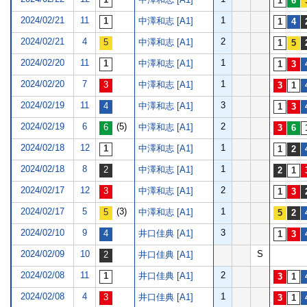
2024/02/21
11
1
中澤和志 [A1]
2024/02/21
4
2
中澤和志 [A1]
2024/02/20
11
1
中澤和志 [A1]
2024/02/20
7
1
中澤和志 [A1]
2024/02/19
11
3
中澤和志 [A1]
2024/02/19
6
(5)
2
中澤和志 [A1]
2024/02/18
12
1
中澤和志 [A1]
2024/02/18
8
1
中澤和志 [A1]
2024/02/17
12
2
中澤和志 [A1]
2024/02/17
5
(3)
1
中澤和志 [A1]
2024/02/10
9
3
井口佳典 [A1]
2024/02/09
10
S
井口佳典 [A1]
2024/02/08
11
2
井口佳典 [A1]
2024/02/08
4
1
井口佳典 [A1]