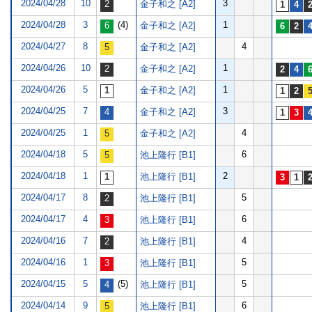
2024/04/28
10
3
金子和之 [A2]
2024/04/28
3
(4)
1
金子和之 [A2]
2024/04/27
8
4
金子和之 [A2]
2024/04/26
10
1
金子和之 [A2]
2024/04/26
5
1
金子和之 [A2]
2024/04/25
7
3
金子和之 [A2]
2024/04/25
1
4
金子和之 [A2]
2024/04/18
5
6
池上隆行 [B1]
2024/04/18
1
2
池上隆行 [B1]
2024/04/17
8
5
池上隆行 [B1]
2024/04/17
4
6
池上隆行 [B1]
2024/04/16
7
4
池上隆行 [B1]
2024/04/16
1
5
池上隆行 [B1]
2024/04/15
5
(5)
5
池上隆行 [B1]
2024/04/14
9
6
池上隆行 [B1]