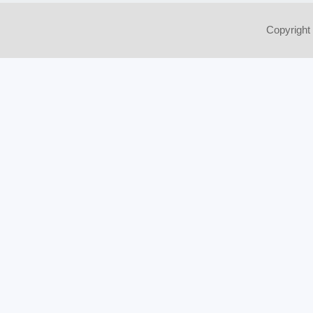
Copyright