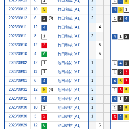
2023/09/13
8
1
竹田和哉 [A1]
2023/09/12
10
2
竹田和哉 [A1]
2023/09/12
6
(3)
2
竹田和哉 [A1]
2023/09/11
12
4
竹田和哉 [A1]
2023/09/11
8
2
竹田和哉 [A1]
2023/09/10
12
5
竹田和哉 [A1]
2023/09/10
4
5
竹田和哉 [A1]
2023/09/02
12
1
池田雄祐 [A1]
2023/09/01
11
1
池田雄祐 [A1]
2023/09/01
6
1
池田雄祐 [A1]
2023/08/31
12
(4)
3
池田雄祐 [A1]
2023/08/31
7
1
池田雄祐 [A1]
2023/08/30
10
1
池田雄祐 [A1]
2023/08/30
3
1
池田雄祐 [A1]
2023/08/29
12
5
池田雄祐 [A1]