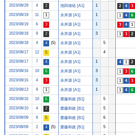
2023/08/29
4
1
池田雄祐 [A1]
2023/08/19
11
1
永井源 [A1]
2023/08/19
6
1
永井源 [A1]
2023/08/18
9
3
永井源 [A1]
2023/08/18
4
(5)
5
永井源 [A1]
2023/08/17
12
4
永井源 [A1]
2023/08/17
7
1
永井源 [A1]
2023/08/16
10
3
永井源 [A1]
2023/08/16
4
3
永井源 [A1]
2023/08/13
9
1
永井源 [A1]
2023/08/10
10
5
齋藤和政 [B1]
2023/08/10
4
5
齋藤和政 [B1]
2023/08/09
9
6
齋藤和政 [B1]
2023/08/09
2
(5)
5
齋藤和政 [B1]