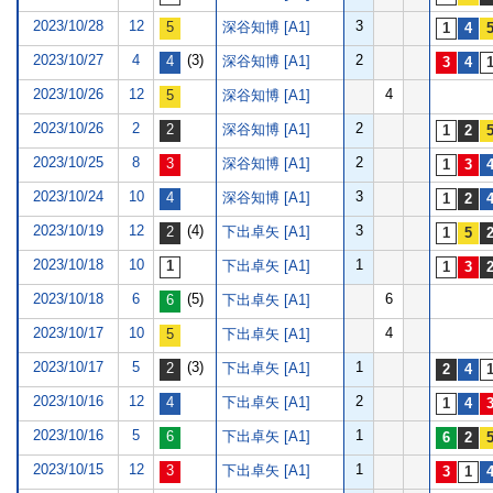
2023/10/28
12
3
深谷知博 [A1]
2023/10/27
4
(3)
2
深谷知博 [A1]
2023/10/26
12
4
深谷知博 [A1]
2023/10/26
2
2
深谷知博 [A1]
2023/10/25
8
2
深谷知博 [A1]
2023/10/24
10
3
深谷知博 [A1]
2023/10/19
12
(4)
3
下出卓矢 [A1]
2023/10/18
10
1
下出卓矢 [A1]
2023/10/18
6
(5)
6
下出卓矢 [A1]
2023/10/17
10
4
下出卓矢 [A1]
2023/10/17
5
(3)
1
下出卓矢 [A1]
2023/10/16
12
2
下出卓矢 [A1]
2023/10/16
5
1
下出卓矢 [A1]
2023/10/15
12
1
下出卓矢 [A1]