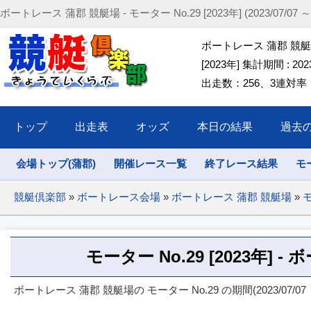
ボートレース 蒲郡 競艇場 - モーター No.29 [2023年] (2023/07/07 ～ 2
ボートレース 蒲郡 競艇場 
[2023年] 集計期間 : 2023/
出走数：256、3連対率：5
トップ
出走表
オッズ
本日の結果
過去
会場トップ(蒲郡)
開催レース一覧
終了レース結果
モ
競艇倶楽部
»
ボートレース会場
»
ボートレース 蒲郡 競艇場
»
モ
モーター No.29 [2023年] 
ボートレース 蒲郡 競艇場の モーター No.29 の期間(2023/07/07 