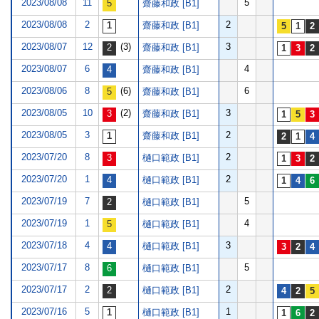
2023/08/08
11
5
齋藤和政 [B1]
2023/08/08
2
2
齋藤和政 [B1]
2023/08/07
12
(3)
3
齋藤和政 [B1]
2023/08/07
6
4
齋藤和政 [B1]
2023/08/06
8
(6)
6
齋藤和政 [B1]
2023/08/05
10
(2)
3
齋藤和政 [B1]
2023/08/05
3
2
齋藤和政 [B1]
2023/07/20
8
2
樋口範政 [B1]
2023/07/20
1
2
樋口範政 [B1]
2023/07/19
7
5
樋口範政 [B1]
2023/07/19
1
4
樋口範政 [B1]
2023/07/18
4
3
樋口範政 [B1]
2023/07/17
8
5
樋口範政 [B1]
2023/07/17
2
2
樋口範政 [B1]
2023/07/16
5
1
樋口範政 [B1]