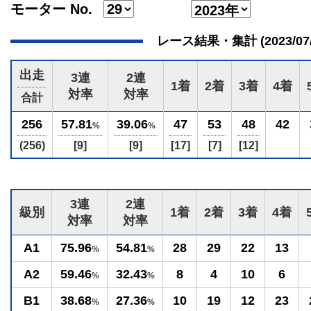
モーター No.
レース結果・集計 (2023/07/07
出走
3連
2連
1着
2着
3着
4着
対率
対率
合計
256
57.81
39.06
47
53
48
42
%
%
(256)
[9]
[9]
[17]
[7]
[12]
3連
2連
級別
1着
2着
3着
4着
対率
対率
A1
75.96
54.81
28
29
22
13
%
%
A2
59.46
32.43
8
4
10
6
%
%
B1
38.68
27.36
10
19
12
23
%
%