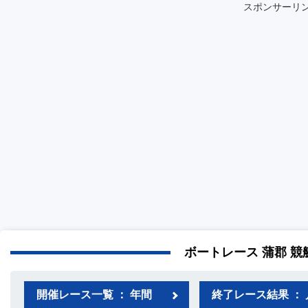
スポンサーリ
ボートレース 蒲郡 競
開催レース一覧 ： 年間
終了レース結果 ： 