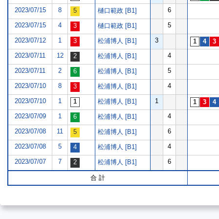
2023/07/15
8
6
樋口範政 [B1]
2023/07/15
4
5
樋口範政 [B1]
2023/07/12
1
3
松浦博人 [B1]
2023/07/11
12
4
松浦博人 [B1]
2023/07/11
2
5
松浦博人 [B1]
2023/07/10
8
4
松浦博人 [B1]
2023/07/10
1
1
松浦博人 [B1]
2023/07/09
1
4
松浦博人 [B1]
2023/07/08
11
6
松浦博人 [B1]
2023/07/08
5
4
松浦博人 [B1]
2023/07/07
7
6
松浦博人 [B1]
合 計