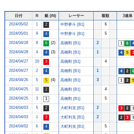
日付
R
艇 (IN)
レーサー
着順
3連単
2024/05/02
1
6
中野夢斗 [B1]
2024/05/01
9
5
中野夢斗 [B1]
2024/04/28
8
(2)
2
高橋勲 [B1]
2024/04/28
4
(3)
1
高橋勲 [B1]
2024/04/27
10
4
高橋勲 [B1]
2024/04/27
2
1
高橋勲 [B1]
2024/04/26
5
(4)
3
高橋勲 [B1]
2024/04/25
11
4
高橋勲 [B1]
2024/04/25
3
5
高橋勲 [B1]
2024/04/03
5
2
大町利克 [B1]
2024/04/03
1
2
大町利克 [B1]
2024/04/02
6
5
大町利克 [B1]