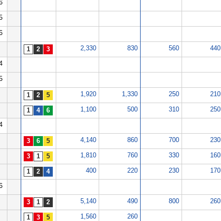
6
5
6
2,330
830
560
440
4
5
1,920
1,330
250
210
1,100
500
310
250
4
4,140
860
700
230
1,810
760
330
160
400
220
230
170
6
5,140
490
800
260
1,560
260