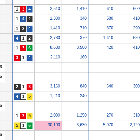
2,510
1,410
610
600
1,300
340
580
410
1,410
710
370
290
2,780
370
1,410
630
8,630
3,500
420
410
2,110
160
6
6
3,160
840
640
300
1,210
240
6
2,030
1,250
270
310
30,190
3,630
5,970
2,120
6