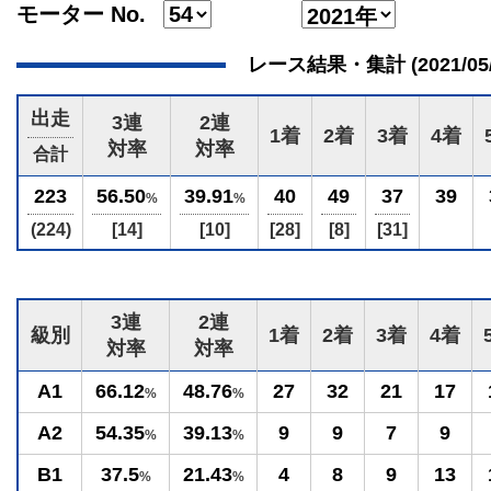
モーター No.
レース結果・集計 (2021/05/04
出走
3連
2連
1着
2着
3着
4着
対率
対率
合計
223
56.50
39.91
40
49
37
39
%
%
(224)
[14]
[10]
[28]
[8]
[31]
3連
2連
級別
1着
2着
3着
4着
対率
対率
A1
66.12
48.76
27
32
21
17
%
%
A2
54.35
39.13
9
9
7
9
%
%
B1
37.5
21.43
4
8
9
13
%
%