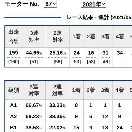
モーター No.
レース結果・集計 (2021/05/04
出走
3連
2連
1着
2着
3着
4着
対率
対率
合計
159
44.65
25.16
24
16
31
34
%
%
(160)
[51]
[56]
[53]
[58]
[46]
3連
2連
級別
1着
2着
3着
4着
対率
対率
A1
66.67
33.33
0
1
1
1
%
%
A2
69.23
38.46
9
6
12
9
%
%
B1
38.53
22.02
15
9
18
24
%
%